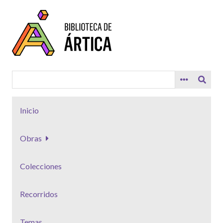
Saltar
al
contenido
principal
Inicio
Obras
Colecciones
Recorridos
Temas