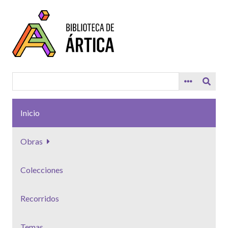
Saltar
al
contenido
principal
Inicio
Obras
Colecciones
Recorridos
Temas