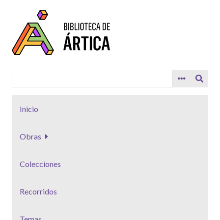
Saltar
al
contenido
principal
Inicio
Obras
Colecciones
Recorridos
Temas