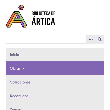
Saltar
al
contenido
principal
Inicio
Obras
Colecciones
Recorridos
Temas