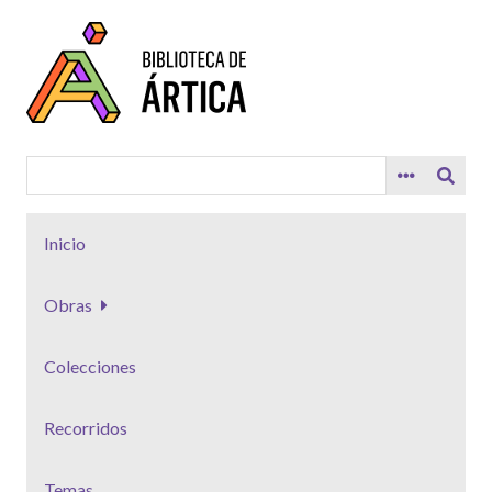
Saltar
al
contenido
principal
Inicio
Obras
Colecciones
Recorridos
Temas