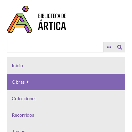
Saltar
al
contenido
principal
Inicio
Obras
Colecciones
Recorridos
Temas