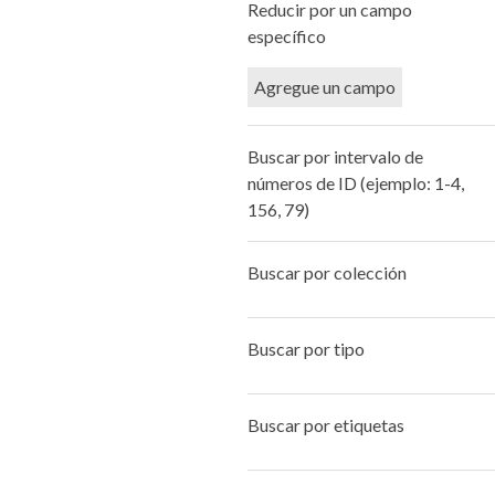
Number
Reducir por un campo
Campo de búsqueda
Tipo de búsqueda
Términos de búsqueda
Ensamblador de Búsqueda
of
específico
rows
in
Agregue un campo
"Reducir
por
Buscar por intervalo de
un
números de ID (ejemplo: 1-4,
campo
156, 79)
específico":
1
Buscar por colección
Buscar por tipo
Buscar por etiquetas