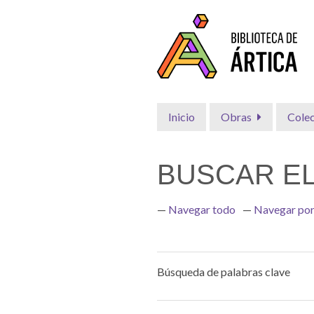
Saltar
al
contenido
principal
Inicio
Obras
Cole
BUSCAR E
Navegar todo
Navegar por
Búsqueda de palabras clave