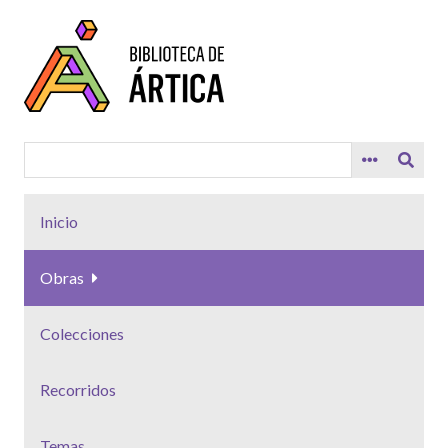
Saltar
al
contenido
principal
Inicio
Obras
Colecciones
Recorridos
Temas