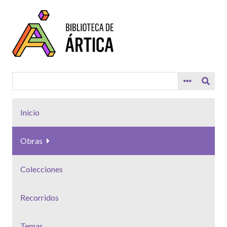
Saltar
al
contenido
principal
Inicio
Obras
Colecciones
Recorridos
Temas