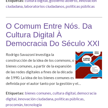
Etiquetas:
cultura digital
,
gobierno abierto
,
innovación
ciudadana
,
laboratorios ciudadanos
,
políticas públicas
O Comum Entre Nós. Da
Cultura Digital À
Democracia Do Século XXI
Rodrigo Savazoni investiga la
construcción de la idea de los commons, o
bienes comunes, a partir de la expansión
de las redes digitales a fines de la década
de 1990. La idea de los bienes comunes es
definida por el autor tanto por la gestión y el…
Etiquetas:
bienes comunes
,
cultura digital
,
democracia
digital
,
innovación ciudadana
,
políticas públicas
,
procomún
,
tecnología