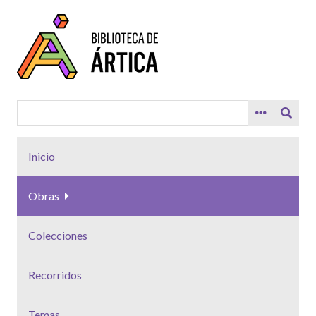
Saltar
al
contenido
principal
Inicio
Obras
Colecciones
Recorridos
Temas