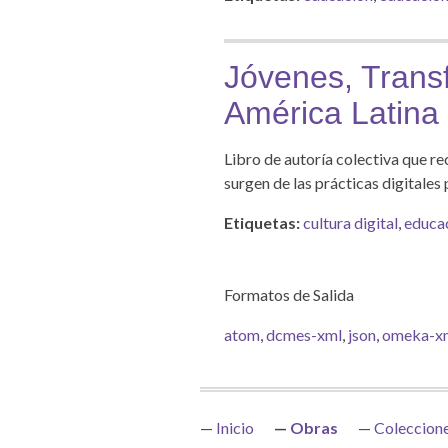
Jóvenes, Trans
América Latina
Libro de autoría colectiva que r
surgen de las prácticas digitales
Etiquetas:
cultura digital
,
educa
Formatos de Salida
atom
,
dcmes-xml
,
json
,
omeka-x
Inicio
Obras
Coleccion