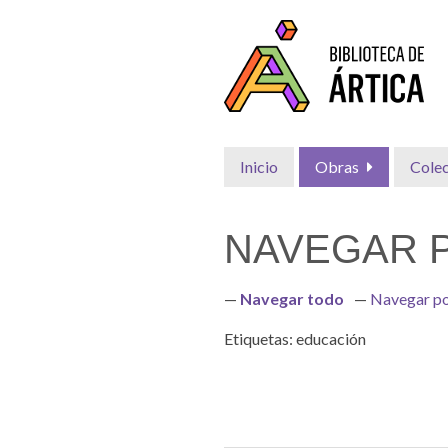
Saltar
al
contenido
principal
Inicio
Obras
Cole
NAVEGAR P
Navegar todo
Navegar po
Etiquetas: educación