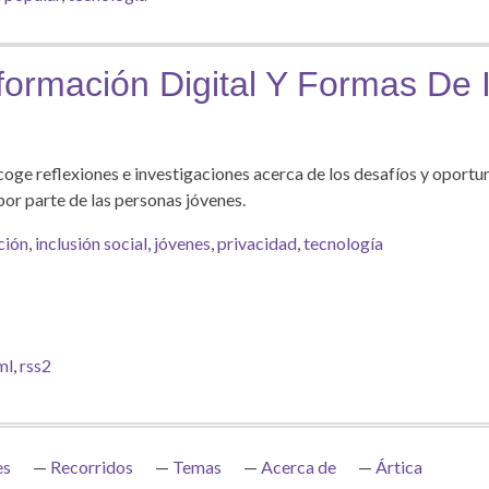
formación Digital Y Formas De 
ecoge reflexiones e investigaciones acerca de los desafíos y oport
 por parte de las personas jóvenes.
ción
,
inclusión social
,
jóvenes
,
privacidad
,
tecnología
ml
,
rss2
es
Recorridos
Temas
Acerca de
Ártica