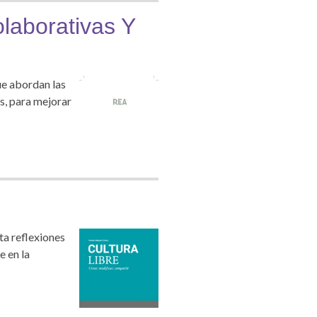
laborativas Y
ue abordan las
os, para mejorar
ta reflexiones
e en la