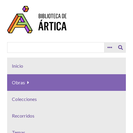
Saltar
al
contenido
principal
Inicio
Obras
Colecciones
Recorridos
Temas