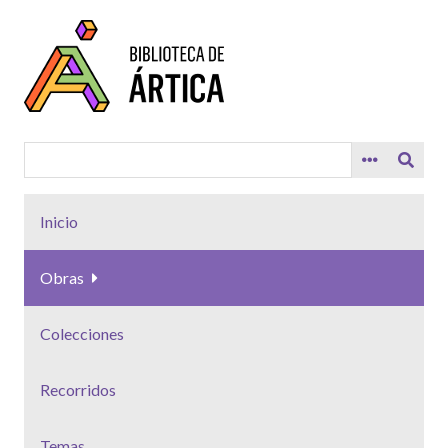
Saltar
al
contenido
principal
Inicio
Obras
Colecciones
Recorridos
Temas