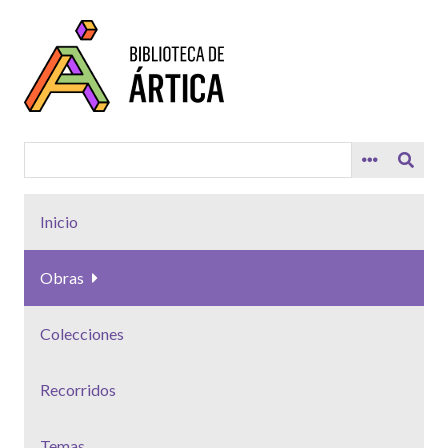
Saltar
al
contenido
principal
Inicio
Obras
Colecciones
Recorridos
Temas