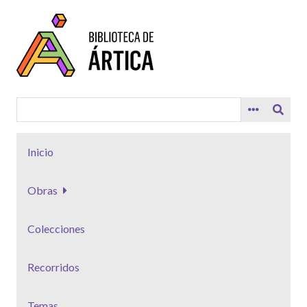
Saltar
al
contenido
principal
Inicio
Obras
Colecciones
Recorridos
Temas