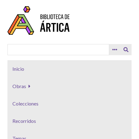
Saltar
al
contenido
principal
Inicio
Obras
Colecciones
Recorridos
Temas