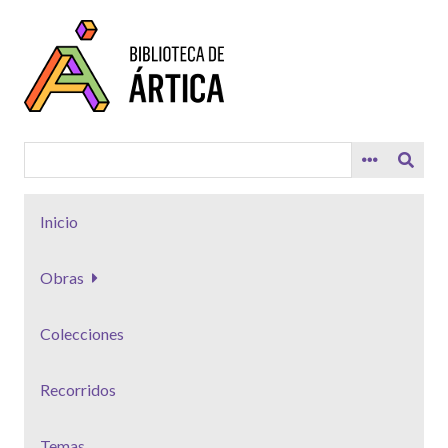
Saltar
al
contenido
principal
Inicio
Obras
Colecciones
Recorridos
Temas