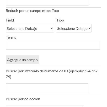
Reducir por un campo específico
Number
Campo
Tipo
Términos
Ensamblador
of
Field
Tipo
de
de
de
de
rows
búsqueda
búsqueda
búsqueda
Búsqueda
in
"Reducir
Terms
por
un
campo
específico":
Agregue un campo
1
Buscar por intervalo de números de ID (ejemplo: 1-4, 156,
79)
Buscar por colección