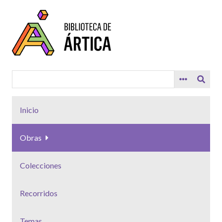
Saltar
al
contenido
principal
Inicio
Obras
Colecciones
Recorridos
Temas