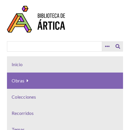
Saltar
al
contenido
principal
Inicio
Obras
Colecciones
Recorridos
Temas