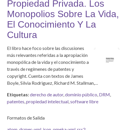
Propiedad Privada. Los
Monopolios Sobre La Vida,
El Conocimiento Y La
Cultura
El libro hace foco sobre las discusiones
más relevantes referidas a la apropiación
monopólica de la vida y el conocimiento a
través de regímenes de patentes y
copyright. Cuenta con textos de James
Boyle, Silvia Rodriguez, Richard M. Stallman,…
Etiquetas:
derecho de autor
,
dominio público
,
DRM
,
patentes
,
propiedad intelectual
,
software libre
Formatos de Salida
atom
,
dcmes-xml
,
json
,
omeka-xml
,
rss2