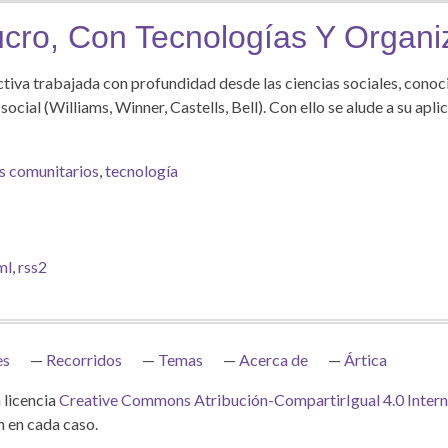
ucro, Con Tecnologías Y Organi
ectiva trabajada con profundidad desde las ciencias sociales, cono
cial (Williams, Winner, Castells, Bell). Con ello se alude a su aplic
s comunitarios
,
tecnología
ml
,
rss2
es
Recorridos
Temas
Acerca de
Ártica
 licencia
Creative Commons Atribución-CompartirIgual 4.0 Intern
n en cada caso.