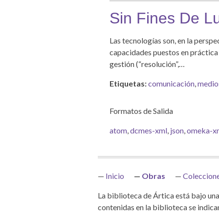
Sin Fines De L
Las tecnologías son, en la persp
capacidades puestos en práctica so
gestión (“resolución”,…
Etiquetas:
comunicación
,
medio
Formatos de Salida
atom
,
dcmes-xml
,
json
,
omeka-x
Inicio
Obras
Coleccion
La biblioteca de Ártica está bajo una
contenidas en la biblioteca se indica