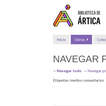
Saltar
al
contenido
principal
Inicio
Obras
Cole
NAVEGAR P
Navegar todo
Navegar po
Etiquetas: medios comunitarios