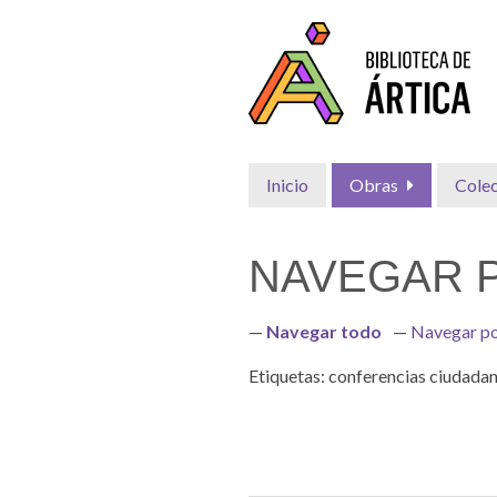
Saltar
al
contenido
principal
Inicio
Obras
Cole
NAVEGAR P
Navegar todo
Navegar po
Etiquetas: conferencias ciudada