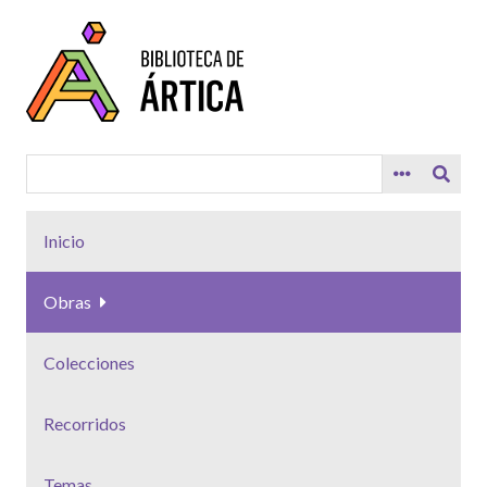
Saltar
al
contenido
principal
Inicio
Obras
Colecciones
Recorridos
Temas