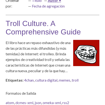
Ordenar
Título
Autor
por:
Fecha de agregación
Troll Culture. A
Comprehensive Guide
El libro hace un repaso exhaustivo de una
de las prácticas más difundidas (y más
temidas) de Internet: el trolleo. Brinda
ejemplos de creatividad troll y señala las
características de Internet que crean una
cultura nueva, peculiar y de la que hay…
Etiquetas:
4chan
,
cultura digital
,
memes
,
troll
Formatos de Salida
atom
,
dcmes-xml
,
json
,
omeka-xml
,
rss2