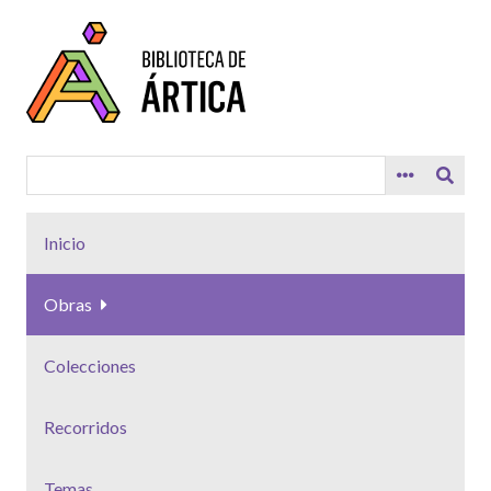
Saltar
al
contenido
principal
Inicio
Obras
Colecciones
Recorridos
Temas