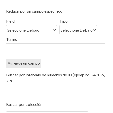
Reducir por un campo específico
Number
Campo
Tipo
Términos
Ensamblador
of
Field
Tipo
de
de
de
de
rows
búsqueda
búsqueda
búsqueda
Búsqueda
in
"Reducir
Terms
por
un
campo
específico":
Agregue un campo
1
Buscar por intervalo de números de ID (ejemplo: 1-4, 156,
79)
Buscar por colección