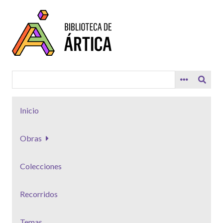
Saltar
al
contenido
principal
Inicio
Obras
Colecciones
Recorridos
Temas