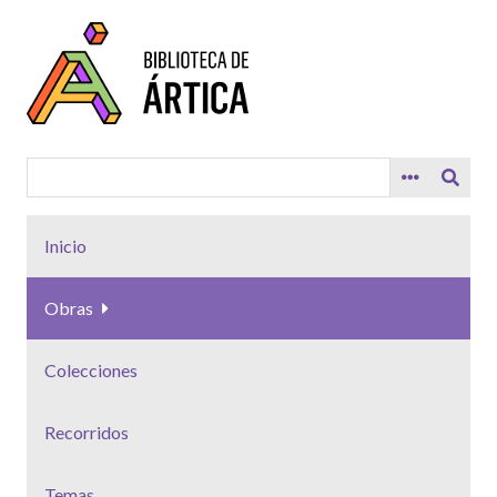
Saltar
al
contenido
principal
Inicio
Obras
Colecciones
Recorridos
Temas